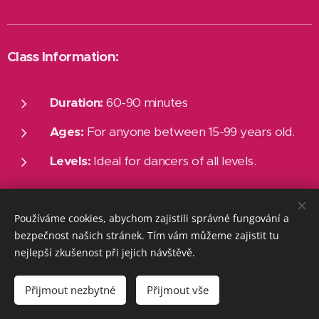
Class Information:
Duration:
60-90 minutes
Ages:
For anyone between 15-99 years old.
Levels:
Ideal for dancers of all levels.
Používáme cookies, abychom zajistili správné fungování a
bezpečnost našich stránek. Tím vám můžeme zajistit tu
nejlepší zkušenost při jejich návštěvě.
Přijmout nezbytné
Přijmout vše
Comenzar
¡Crea tu página web gratis!