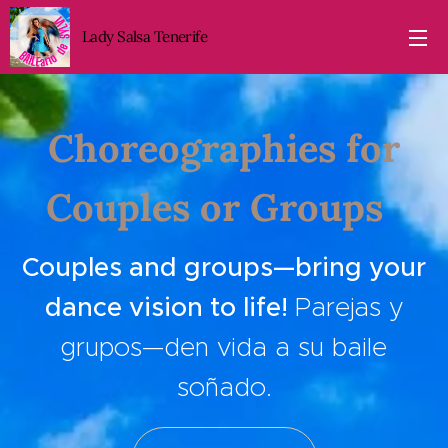
Lady Salsa Tenerife
Choreographies for
Couples or Groups
Couples and groups—bring your
dance vision to life!
Parejas y
grupos—den vida a su baile
soñado.